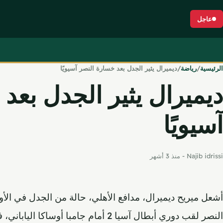
جاوز إلى المحتوى
عاجل
الرئيسية
/
رياضة
/
ديميرال يثير الجدل بعد خسارة النصر آسيويًا
ديميرال يثير الجدل بعد
آسيويًا
Najib idrissi
-
منذ 3 أشهر
أشعل ميريح ديميرال، مدافع الأهلي، حالة من الجدل في ال
النصر لقب دوري أبطال آسيا 2 أمام جامبا أ